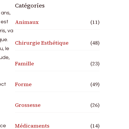
Catégories
 ans,
Animaux
(11)
 est
is, va
que.
Chirurgie Esthétique
(48)
u, le
oude,
Famille
(23)
Forme
(49)
ect
Grossesse
(26)
Médicaments
(14)
nce