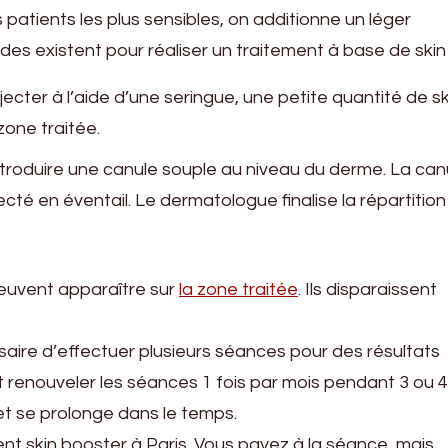
patients les plus sensibles, on additionne un léger
es existent pour réaliser un traitement à base de skin
ecter à l’aide d’une seringue, une petite quantité de sk
zone traitée.
troduire une canule souple au niveau du derme. La can
ecté en éventail. Le dermatologue finalise la répartition
 peuvent apparaître sur
la zone traitée
. Ils disparaissent
aire d’effectuer plusieurs séances pour des résultats
aut renouveler les séances 1 fois par mois pendant 3 ou 4
fet se prolonge dans le temps.
t skin booster à Paris. Vous payez à la séance, mais