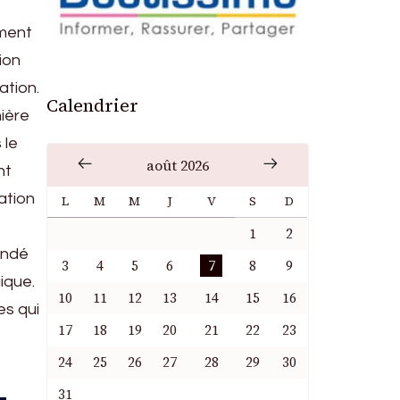
ament
ion
ation.
Calendrier
nière
 le
août 2026
nt
lation
L
M
M
J
V
S
D
1
2
mandé
3
4
5
6
7
8
9
ique.
10
11
12
13
14
15
16
es qui
17
18
19
20
21
22
23
24
25
26
27
28
29
30
31