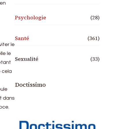
 en
Psychologie
(28)
Santé
(361)
iter le
le le
Sexualité
(33)
étant
e cela
Doctissimo
oule
st dans
coce.