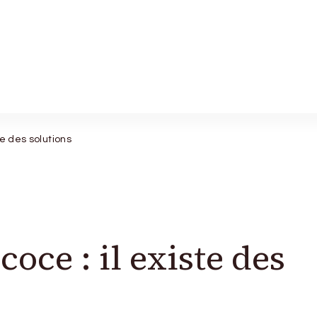
te des solutions
oce : il existe des