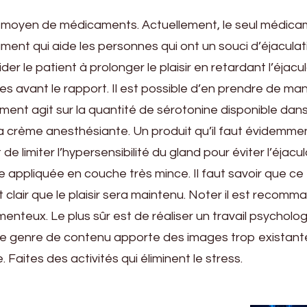
au moyen de médicaments. Actuellement, le seul médic
cament qui aide les personnes qui ont un souci d’éjaculat
er le patient à prolonger le plaisir en retardant l’éjacul
s avant le rapport. Il est possible d’en prendre de ma
ament agit sur la quantité de sérotonine disponible dans
de la crème anesthésiante. Un produit qu’il faut évidemme
de limiter l’hypersensibilité du gland pour éviter l’éjacu
 appliquée en couche très mince. Il faut savoir que ce
st clair que le plaisir sera maintenu. Noter il est recom
nteux. Le plus sûr est de réaliser un travail psycholog
 Ce genre de contenu apporte des images trop existant
 Faites des activités qui éliminent le stress.