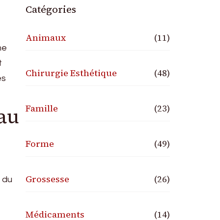
Catégories
Animaux
(11)
me
t
Chirurgie Esthétique
(48)
es
Famille
(23)
 au
Forme
(49)
Grossesse
(26)
é du
Médicaments
(14)