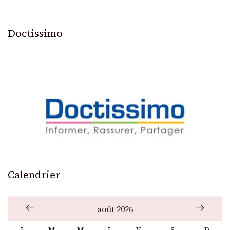
Doctissimo
Calendrier
août 2026
L
M
M
J
V
S
D