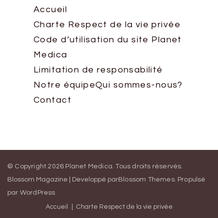
Accueil
Charte Respect de la vie privée
Code d’utilisation du site Planet
Medica
Limitation de responsabilité
Notre équipe
Qui sommes-nous?
Contact
© Copyright.2026
Planet Medica
. Tous droits réservés.
Blossom Magazine | Developpé par
Blossom Themes
.
Propulsé
par
WordPress
Accueil
Charte Respect de la vie privée