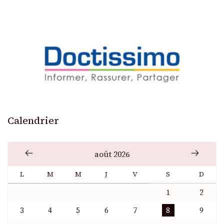
Calendrier
août 2026
L
M
M
J
V
S
D
1
2
3
4
5
6
7
8
9