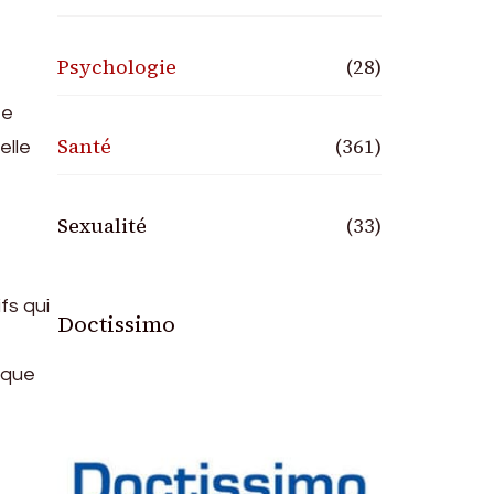
Psychologie
(28)
te
Santé
(361)
elle
Sexualité
(33)
fs qui
Doctissimo
aque