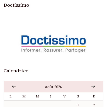
Doctissimo
Calendrier
août 2026
L
M
M
J
V
S
D
1
2