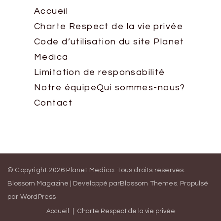
Accueil
Charte Respect de la vie privée
Code d’utilisation du site Planet
Medica
Limitation de responsabilité
Notre équipe
Qui sommes-nous?
Contact
© Copyright.2026
Planet Medica
. Tous droits réservés.
Blossom Magazine | Developpé par
Blossom Themes
.
Propulsé
par
WordPress
Accueil
Charte Respect de la vie privée