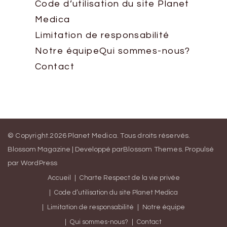
Code d’utilisation du site Planet
Medica
Limitation de responsabilité
Notre équipe
Qui sommes-nous?
Contact
© Copyright.2026
Planet Medica
. Tous droits réservés.
Blossom Magazine | Developpé par
Blossom Themes
.
Propulsé
par
WordPress
Accueil
Charte Respect de la vie privée
Code d’utilisation du site Planet Medica
Limitation de responsabilité
Notre équipe
Qui sommes-nous?
Contact