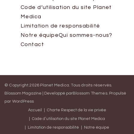
Code d’utilisation du site Planet
Medica
Limitation de responsabilité
Notre équipe
Qui sommes-nous?
Contact
© Copyright.2026
Planet Medica
. Tous droits réservés.
Blossom Magazine | Developpé par
Blossom Themes
.
Propulsé
par
WordPress
Accueil
Charte Respect de la vie privée
Code d’utilisation du site Planet Medica
Limitation de responsabilité
Notre équipe