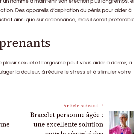
r un homme à maintenir son érection plus longtemps, e
ation. Des appareils d’aspiration du pénis pour aider à
achat ainsi que sur ordonnance, mais il serait préférabl
rprenants
e plaisir sexuel et l’orgasme peut vous aider à dormir, à
ager la douleur, à réduire le stress et à stimuler votre
Article suivant
Bracelet personne âgée :
une
une excellente solution
pour la sécurité des