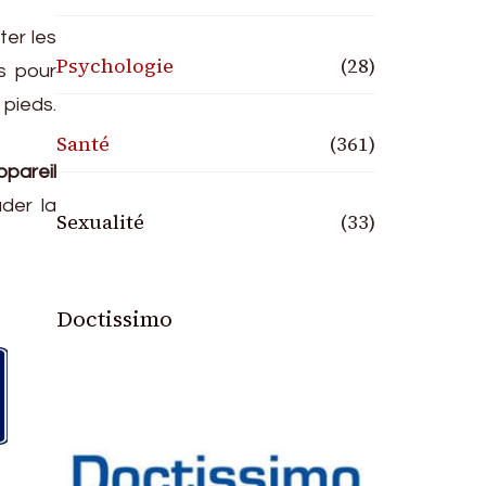
ter les
Psychologie
(28)
is pour
 pieds.
Santé
(361)
ppareil
der la
Sexualité
(33)
Doctissimo