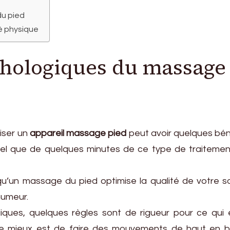
du pied
é physique
chologiques du massage
iser un
appareil massage pied
peut avoir quelques bé
de tel que de quelques minutes de ce type de traiteme
u’un massage du pied optimise la qualité de votre s
humeur.
giques, quelques règles sont de rigueur pour ce qui 
Le mieux est de faire des mouvements de haut en b