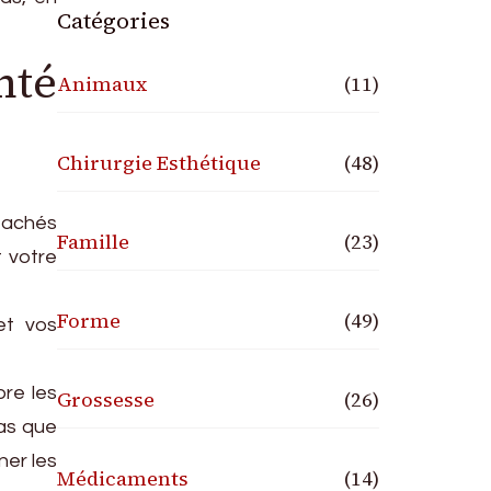
Catégories
nté
Animaux
(11)
Chirurgie Esthétique
(48)
ttachés
Famille
(23)
 votre
Forme
(49)
et vos
bre les
Grossesse
(26)
pas que
ner les
Médicaments
(14)