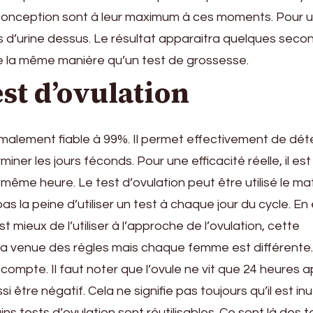
nception sont à leur maximum à ces moments. Pour uti
tes d’urine dessus. Le résultat apparaitra quelques sec
se de la même manière qu’un test de grossesse.
est d’ovulation
normalement fiable à 99%. Il permet effectivement de dét
miner les jours féconds. Pour une efficacité réelle, il est
la même heure. Le test d’ovulation peut être utilisé le mat
s la peine d’utiliser un test à chaque jour du cycle. En 
est mieux de l’utiliser à l’approche de l’ovulation, cette
s la venue des règles mais chaque femme est différente.
n compte. Il faut noter que l’ovule ne vit que 24 heures 
 être négatif. Cela ne signifie pas toujours qu’il est inu
s tests d’ovulation sont réutilisables. Ce sont là des t