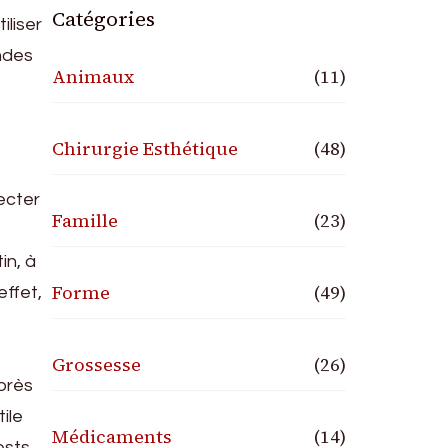
Catégories
liser
ondes
Animaux
(11)
Chirurgie Esthétique
(48)
ecter
Famille
(23)
in, à
Forme
(49)
effet,
Grossesse
(26)
après
tile
Médicaments
(14)
ests