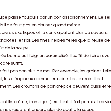
pe passe toujours par un bon assaisonnement. Le sel 
ais il ne faut pas en abuser quand même.
ivres exotiques et le curry ajoutent plus de saveurs.
halotes, et l’ail. Les fines herbes telles que la feuille de 
ût de la soupe.
s bonne est l’oignon caramélisé. Il suffit de faire reven
café suffit).
 fait pas non plus de mal. Par exemple, les graines telle
 les oléagineux comme les noisettes ou noix. Il est
emment. Les croutons de pain d’épice peuvent aussi être
ntilly, crème, fromage…) est tout à fait permis. Les vi
téines rajoutent encore plus de goût à la soupe.