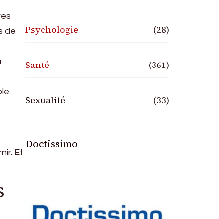
res
Psychologie
(28)
s de
a
Santé
(361)
le.
Sexualité
(33)
n
Doctissimo
ir. Et
s