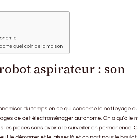
utonomie
mporte quel coin de la maison
robot aspirateur : son
onomiser du temps en ce qui concerne le nettoyage du
vantages de cet électroménager autonome. On a qu’à le 
s les pièces sans avoir à le surveiller en permanence. C
 le démarrer et le laisser là et on part pour le boulot. 