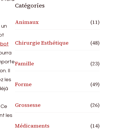
Catégories
Animaux
(11)
 un
ot
Chirurgie Esthétique
(48)
bot
pourra
mporte
Famille
(23)
n. Il
ez les
Forme
(49)
déjà
Grossesse
(26)
. Ce
nt les
Médicaments
(14)