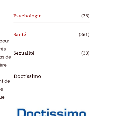
Psychologie
(28)
Santé
(361)
 pour
cès
Sexualité
(33)
pas de
ière
Doctissimo
nt de
es
que