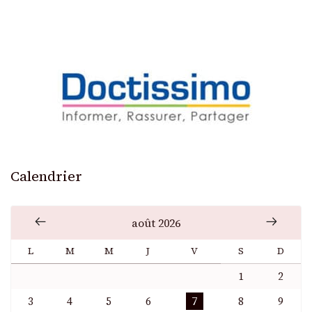
Calendrier
août 2026
L
M
M
J
V
S
D
1
2
3
4
5
6
7
8
9