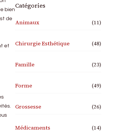
ion
Catégories
de bien
est de
Animaux
(11)
Chirurgie Esthétique
(48)
t et
Famille
(23)
Forme
(49)
es
Grossesse
(26)
ités.
ous
Médicaments
(14)