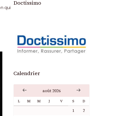
Doctissimo
n qui
Calendrier
août 2026
L
M
M
J
V
S
D
1
2